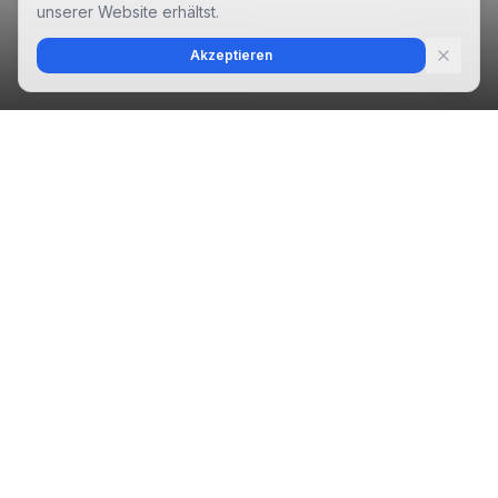
unserer Website erhältst.
Akzeptieren
LOKALER FOKUS
Lokale SEO für Murrhardt
ADBEAM hilft Murrhardter Betrieben, genau das
zu ändern. Mit lokaler SEO-Optimierung, die auf
die Suchanfragen rund um Murrhardt, Backnang
und den gesamten Rems-Murr-Kreis ausgerichtet
ist, bringen wir Ihre Website auf die erste Seite –
wo echte Kaufentscheidungen getroffen werden.